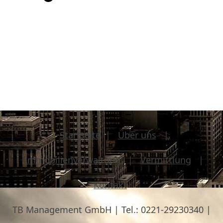
Startseite
|
Über uns
|
Immobilienverwaltung
|
Vermittlung
|
Kontakt
TB Management GmbH |
Tel.:
0221-29230340 |